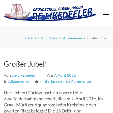
Zum
Inhalt
springen
(Eingabetaste
drücken)
Startseite
>
SchulNews
>
Allgemeines
>
Großer Jubel!
Großer Jubel!
Von
De Likedeeler
Am
7. April 2016
zu
In
Allgemeines
Hinterlasse einen Kommentar
Großer
Herzlichen Glückwunsch an unsere tolle
Jubel!
Zweifelderballmannschaft, die am 2. April 2016, im
Graal-Müritzer Aquadrom beim Kreisfinale den
zweiten Platz belegte! Die 15 Dritt- und