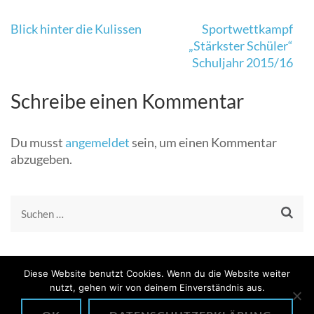
Beitragsnavigation
Blick hinter die Kulissen
Sportwettkampf
„Stärkster Schüler“
Schuljahr 2015/16
Schreibe einen Kommentar
Du musst
angemeldet
sein, um einen Kommentar
abzugeben.
Suchen
nach:
Diese Website benutzt Cookies. Wenn du die Website weiter
nutzt, gehen wir von deinem Einverständnis aus.
© COPYRIGHT 2026
. PRESCHOOL AND KINDERGARTEN | ENTWICKELT