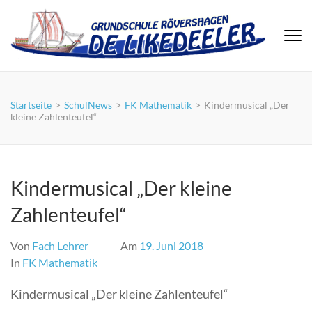
Zum
Inhalt
springen
(Eingabetaste
drücken)
Startseite
>
SchulNews
>
FK Mathematik
>
Kindermusical „Der
kleine Zahlenteufel“
Kindermusical „Der kleine
Zahlenteufel“
Von
Fach Lehrer
Am
19. Juni 2018
In
FK Mathematik
Kindermusical „Der kleine Zahlenteufel“