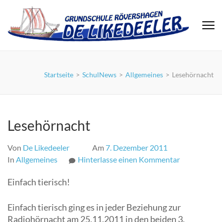
Zum
Inhalt
springen
(Eingabetaste
drücken)
Startseite
>
SchulNews
>
Allgemeines
>
Lesehörnacht
Lesehörnacht
Von
De Likedeeler
Am
7. Dezember 2011
zu
In
Allgemeines
Hinterlasse einen Kommentar
Lesehörnac
Einfach tierisch!
Einfach tierisch ging es in jeder Beziehung zur
Radiohörnacht am 25.11.2011 in den beiden 3.