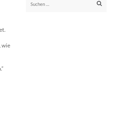
Suchen
nach:
et.
, wie
.“