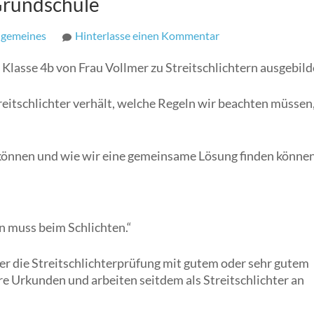
 Grundschule
zu
lgemeines
Hinterlasse einen Kommentar
Streitschlichter
Klasse 4b von Frau Vollmer zu Streitschlichtern ausgebild
an
unserer
treitschlichter verhält, welche Regeln wir beachten müssen
Grundschule
n können und wie wir eine gemeinsame Lösung finden können
ein muss beim Schlichten.“
ler die Streitschlichterprüfung mit gutem oder sehr gutem
hre Urkunden und arbeiten seitdem als Streitschlichter an