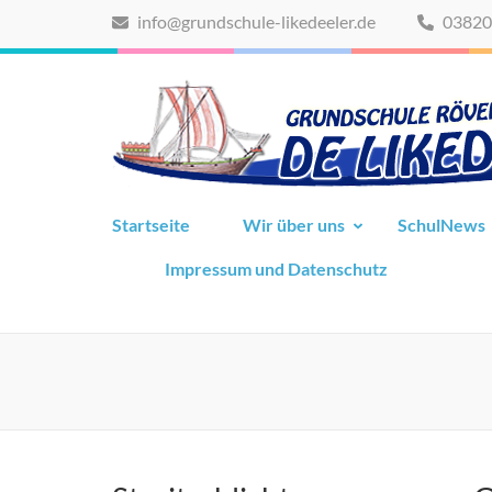
Zum
info@grundschule-likedeeler.de
03820
Inhalt
springen
(Eingabetaste
drücken)
Startseite
Wir über uns
SchulNews
Impressum und Datenschutz