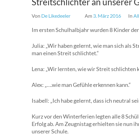
Streitschlichter an unserer
Von
De Likedeeler
Am
3. März 2016
In
Al
Im ersten Schulhalbjahr wurden 8 Kinder der 
Julia: „Wir haben gelernt, wie man sich als S
man einen Streit schlichtet.“
Lena: „Wir lernten, wie wir Streit schlichte
Alex: „….wie man Gefühle erkennen kann.“
Isabell: „Ich habe gelernt, dass ich neutral s
Kurz vor den Winterferien legten alle 8 Schü
Erfolg ab. Am Zeugnistag erhielten sie nun i
unserer Schule.