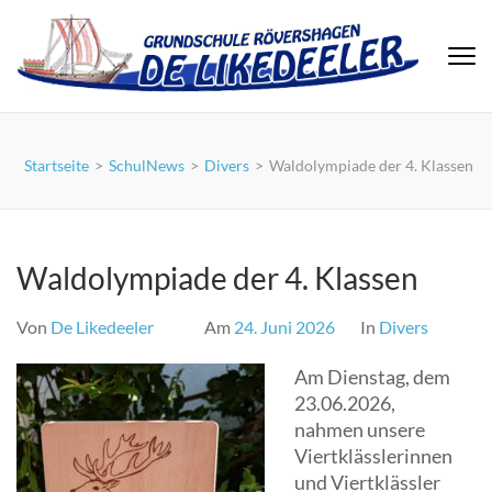
Zum
Inhalt
springen
(Eingabetaste
drücken)
Startseite
>
SchulNews
>
Divers
>
Waldolympiade der 4. Klassen
Waldolympiade der 4. Klassen
Von
De Likedeeler
Am
24. Juni 2026
In
Divers
Am Dienstag, dem
23.06.2026,
nahmen unsere
Viertklässlerinnen
und Viertklässler