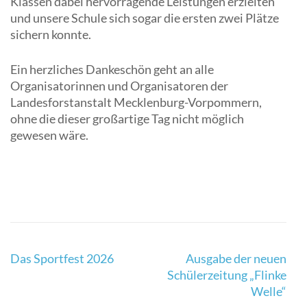
Klassen dabei hervorragende Leistungen erzielten
und unsere Schule sich sogar die ersten zwei Plätze
sichern konnte.
Ein herzliches Dankeschön geht an alle
Organisatorinnen und Organisatoren der
Landesforstanstalt Mecklenburg-Vorpommern,
ohne die dieser großartige Tag nicht möglich
gewesen wäre.
Beitragsnavigation
Das Sportfest 2026
Ausgabe der neuen
Schülerzeitung „Flinke
Welle“