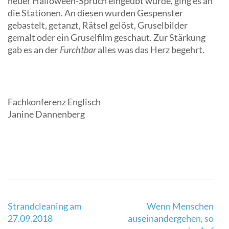
neuer Halloween-Spruch eingeübt wurde, ging es an
die Stationen. An diesen wurden Gespenster
gebastelt, getanzt, Rätsel gelöst, Gruselbilder
gemalt oder ein Gruselfilm geschaut. Zur Stärkung
gab es an der
Furchtbar
alles was das Herz begehrt.
Fachkonferenz Englisch
Janine Dannenberg
Beitragsnavigation
Strandcleaning am
Wenn Menschen
27.09.2018
auseinandergehen, so