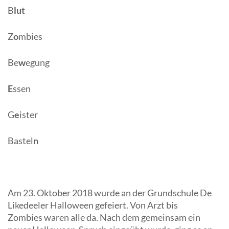
B
lut
Z
o
mbies
Be
w
egung
E
ssen
G
e
ister
Bastel
n
Am 23. Oktober 2018 wurde an der Grundschule De
Likedeeler Halloween gefeiert. Von Arzt bis
Zombies waren alle da. Nach dem gemeinsam ein