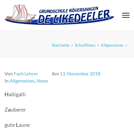
Zum
Inhalt
springen
(Eingabetaste
drücken)
Startseite
>
SchulNews
>
Allgemeines
>
Von
Fach Lehrer
Am
13. November 2018
In
Allgemeines
,
News
H
alligalli
Z
a
uberer
gute
L
aune