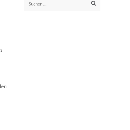
Suchen
nach:
ns
den