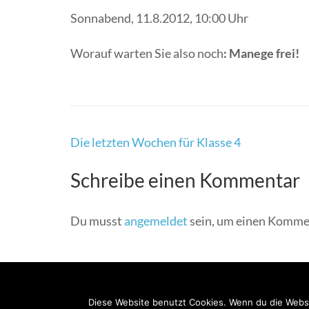
Sonnabend, 11.8.2012, 10:00 Uhr
Worauf warten Sie also noch
: Manege frei!
Beitragsnavigation
Die letzten Wochen für Klasse 4
Schreibe einen Kommentar
Du musst
angemeldet
sein, um einen Komme
Diese Website benutzt Cookies. Wenn du die Websi
© COPYRIGHT 2026
. PRESCHOOL AND KINDERGARTEN | EN