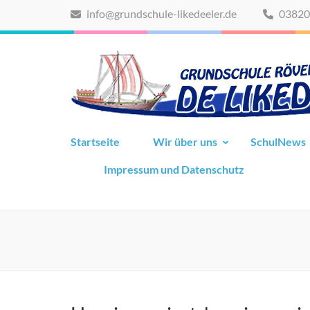
Zum
info@grundschule-likedeeler.de
03820
Inhalt
springen
(Eingabetaste
drücken)
Startseite
Wir über uns
SchulNews
Impressum und Datenschutz