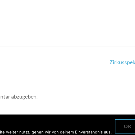
Zirkusspek
ntar abzugeben.
OK
te weiter nutzt, gehen wir von deinem Einverständnis aus.
TWICKELT VON
RARA THEME
. PRÄSENTIERT VON
WORDPRESS.