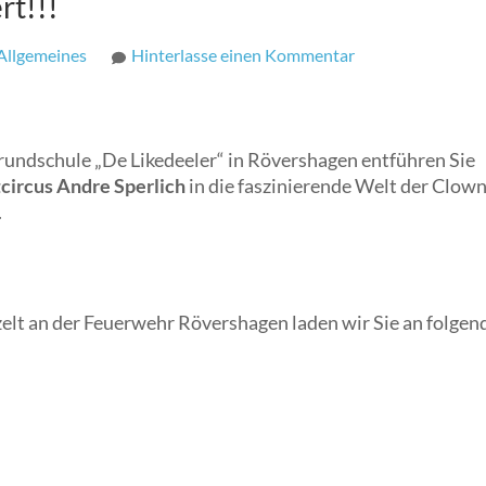
rt!!!
zu
Allgemeines
Hinterlasse einen Kommentar
Hereinspaziert,
hereinspaziert!!!
rundschule „De Likedeeler“ in Rövershagen entführen Sie
circus Andre Sperlich
in die faszinierende Welt der Clow
.
zelt an der Feuerwehr Rövershagen laden wir Sie an folgen