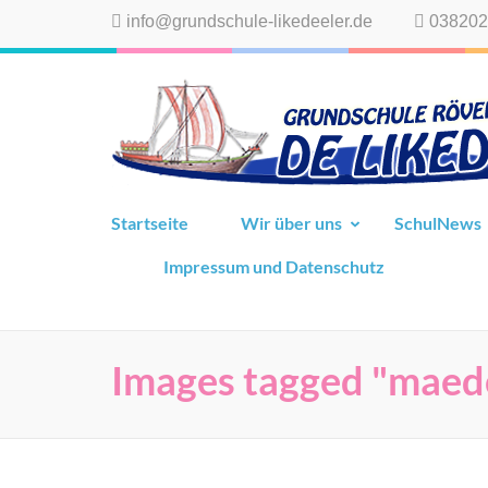
Zum
info@grundschule-likedeeler.de
038202
Inhalt
springen
(Eingabetaste
drücken)
Startseite
Wir über uns
SchulNews
Impressum und Datenschutz
Images tagged "maed