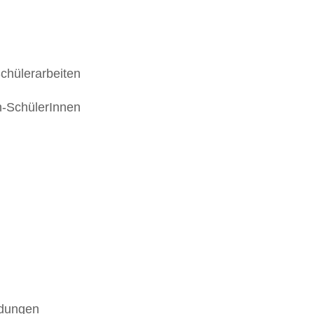
chülerarbeiten
n-SchülerInnen
ldungen