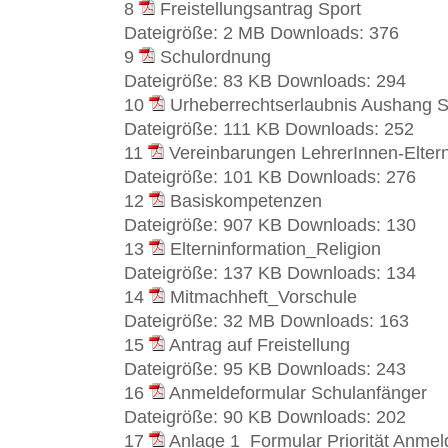
8
Freistellungsantrag Sport
Dateigröße:
2 MB
Downloads:
376
9
Schulordnung
Dateigröße:
83 KB
Downloads:
294
10
Urheberrechtserlaubnis Aushang S
Dateigröße:
111 KB
Downloads:
252
11
Vereinbarungen LehrerInnen-Elter
Dateigröße:
101 KB
Downloads:
276
12
Basiskompetenzen
Dateigröße:
907 KB
Downloads:
130
13
Elterninformation_Religion
Dateigröße:
137 KB
Downloads:
134
14
Mitmachheft_Vorschule
Dateigröße:
32 MB
Downloads:
163
15
Antrag auf Freistellung
Dateigröße:
95 KB
Downloads:
243
16
Anmeldeformular Schulanfänger
Dateigröße:
90 KB
Downloads:
202
17
Anlage 1_Formular Priorität Anme