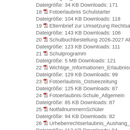
Dateigröße:
34 KB
Downloads:
171
18
Fotoerlaubnis Schulstarter
Dateigröße:
104 KB
Downloads:
118
19
Elternbrief zur Umsetzung Rechts
Dateigröße:
143 KB
Downloads:
106
20
Schulbuchbestellung 2026-2027 Ab
Dateigröße:
123 KB
Downloads:
111
21
Schulprogramm
Dateigröße:
5 MB
Downloads:
121
22
Wichtige_Informationen_Erlaubni
Dateigröße:
129 KB
Downloads:
99
23
Fotoerlaubnis_Ostseezeitung
Dateigröße:
125 KB
Downloads:
87
24
Fotoerlaubnis-Schule_Allgemein
Dateigröße:
85 KB
Downloads:
87
25
NotfallnummernSchüler
Dateigröße:
94 KB
Downloads:
82
26
Urheberrechtserlaubnis_Aushang_