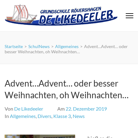
Zum
Inhalt
springen
(Eingabetaste
drücken)
Startseite
>
SchulNews
>
Allgemeines
>
Advent…Advent… oder
besser Weihnachten, oh Weihnachten…
Advent…Advent… oder besser
Weihnachten, oh Weihnachten…
Von
De Likedeeler
Am
22. Dezember 2019
In
Allgemeines
,
Divers
,
Klasse 3
,
News